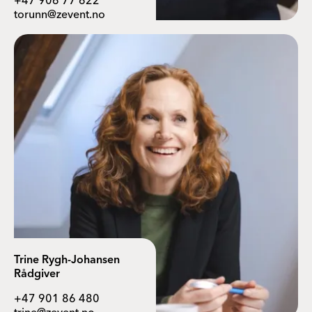
+47 906 77 622
torunn@zevent.no
Trine Rygh-Johansen
Rådgiver
+47 901 86 480