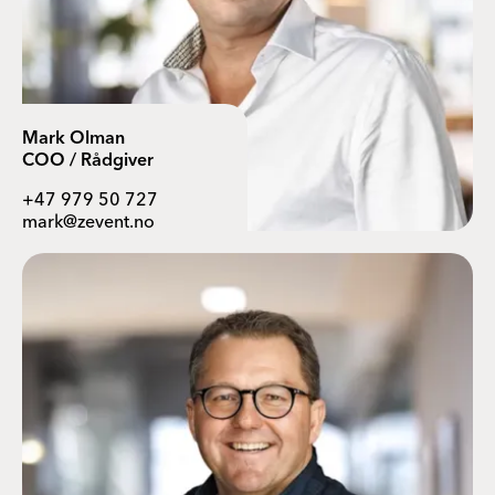
Mark Olman
COO / Rådgiver
+47 979 50 727
mark@zevent.no