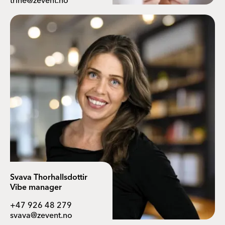
trine@zevent.no
Svava Thorhallsdottir
Vibe manager
+47 926 48 279
svava@zevent.no