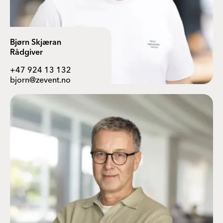
Bjørn Skjæran
Rådgiver
+47 924 13 132
bjorn@zevent.no