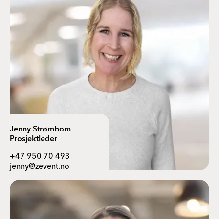
Jenny Strømbom
Prosjektleder
+47 950 70 493
jenny@zevent.no