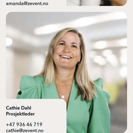
amanda@zevent.no
Cathie Dahl
Prosjektleder
+47 936 46 719
cathie@zevent.no