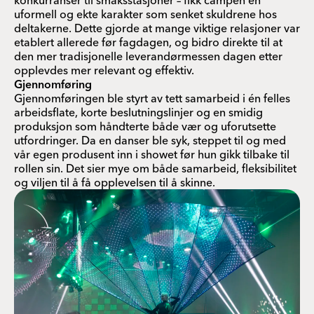
konkurranser til smaksstasjoner – fikk campen en
uformell og ekte karakter som senket skuldrene hos
deltakerne. Dette gjorde at mange viktige relasjoner var
etablert allerede før fagdagen, og bidro direkte til at
den mer tradisjonelle leverandørmessen dagen etter
opplevdes mer relevant og effektiv.
Gjennomføring
Gjennomføringen ble styrt av tett samarbeid i én felles
arbeidsflate, korte beslutningslinjer og en smidig
produksjon som håndterte både vær og uforutsette
utfordringer. Da en danser ble syk, steppet til og med
vår egen produsent inn i showet før hun gikk tilbake til
rollen sin. Det sier mye om både samarbeid, fleksibilitet
og viljen til å få opplevelsen til å skinne.