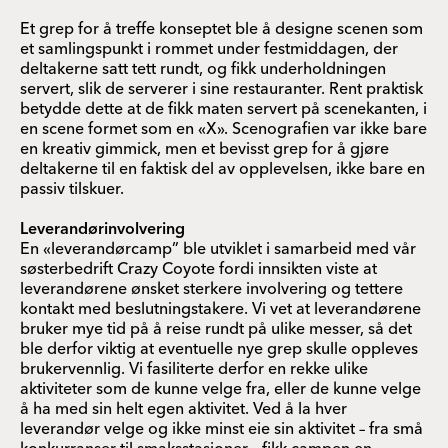
Et grep for å treffe konseptet ble å designe scenen som
et samlingspunkt i rommet under festmiddagen, der
deltakerne satt tett rundt, og fikk underholdningen
servert, slik de serverer i sine restauranter. Rent praktisk
betydde dette at de fikk maten servert på scenekanten, i
en scene formet som en «X». Scenografien var ikke bare
en kreativ gimmick, men et bevisst grep for å gjøre
deltakerne til en faktisk del av opplevelsen, ikke bare en
passiv tilskuer.
Leverandørinvolvering
En «leverandørcamp” ble utviklet i samarbeid med vår
søsterbedrift Crazy Coyote fordi innsikten viste at
leverandørene ønsket sterkere involvering og tettere
kontakt med beslutningstakere. Vi vet at leverandørene
bruker mye tid på å reise rundt på ulike messer, så det
ble derfor viktig at eventuelle nye grep skulle oppleves
brukervennlig. Vi fasiliterte derfor en rekke ulike
aktiviteter som de kunne velge fra, eller de kunne velge
å ha med sin helt egen aktivitet. Ved å la hver
leverandør velge og ikke minst eie sin aktivitet – fra små