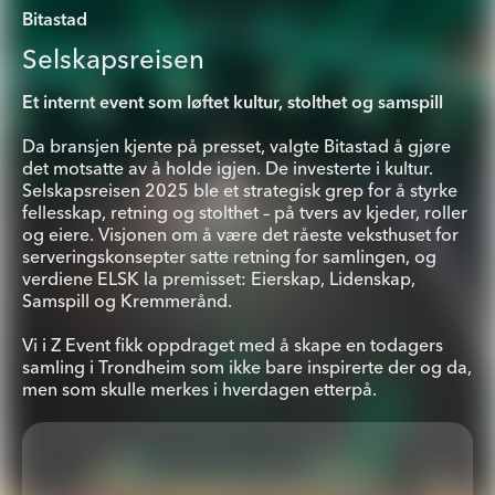
Magi
Bitastad
Ko
Z Osl
Selskapsreisen
Z Tr
Et internt event som løftet kultur, stolthet og samspill
Da bransjen kjente på presset, valgte Bitastad å gjøre
Z Be
det motsatte av å holde igjen. De investerte i kultur.
Selskapsreisen 2025 ble et strategisk grep for å styrke
fellesskap, retning og stolthet – på tvers av kjeder, roller
og eiere. Visjonen om å være det råeste veksthuset for
serveringskonsepter satte retning for samlingen, og
verdiene ELSK la premisset: Eierskap, Lidenskap,
Samspill og Kremmerånd.
Vi i Z Event fikk oppdraget med å skape en todagers
samling i Trondheim som ikke bare inspirerte der og da,
men som skulle merkes i hverdagen etterpå.