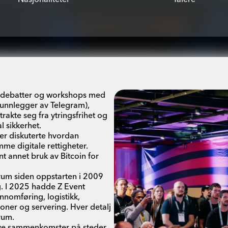
eldebatter og workshops med
runnlegger av Telegram),
akte seg fra ytringsfrihet og
l sikkerhet.
er diskuterte hvordan
me digitale rettigheter.
t annet bruk av Bitcoin for
rum siden oppstarten i 2009
. I 2025 hadde Z Event
nnomføring, logistikk,
joner og servering. Hver detalj
rum.
sive sammenkomster på steder