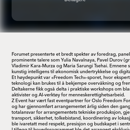
Forumet presenterte et bredt spekter av foredrag, pan
prominente talere som Yulia Navalnaya, Pavel Durov (g
Vladimir Kara-Murza og Maria Sarungi Tsehai. Emnene str
kunstig intelligens til økonomisk undertrykkelse og digita
Et høydepunkt var «Freedom Tech»-sporet, hvor ekspert
teknologi kan brukes til å bekjempe overvåkning og frem
Deltakerne fikk også delta i praktiske workshops om blan
aktivister og AI-verktøy for menneskerettighetsarbeid.
Z Event har vært fast eventpartner for Oslo Freedom Fo
og har gjennomført arrangementet årlig siden den gang
totalansvar for arrangementets tekniske produksjon, gje
transport, sikkerhet, tolkebistand, koordinering av lokas
ble ivaretatt med respekt, presisjon og budskapet i sent
I tillegg til hovedprogrammet ble det arrangert eksklu