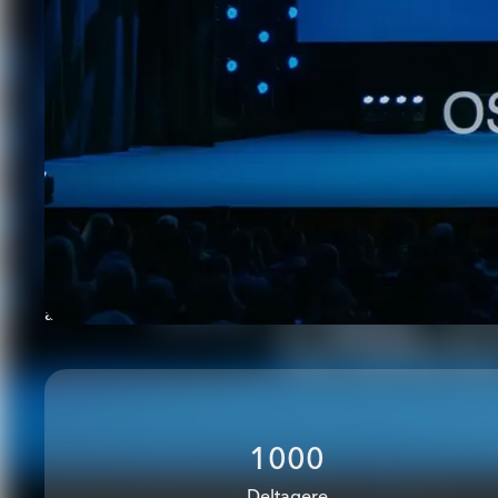
Konferanse
Oslo Freedom Forum (OFF) 20
OFF 2025 ble arrangert 26.–28. mai, hovedsakelig i Os
på Rebel, og samlet over 1000 deltakere fra mer enn 1
temaet «Imagine» ble det satt fokus på kraften i å foresti
og mer rettferdig verden – en handling som i mange au
anses som en trussel.
1000
Deltagere