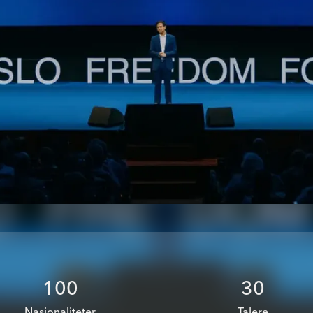
25
lo Konserthus og
00 nasjoner. Under
lle seg en friere
toritære regimer
100
30
Nasjonaliteter
Talere